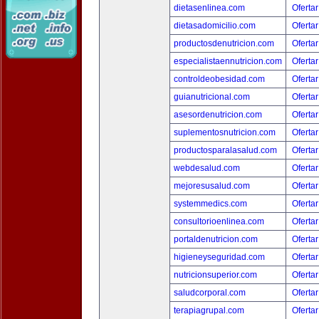
dietasenlinea.com
Ofertar
dietasadomicilio.com
Ofertar
productosdenutricion.com
Ofertar
especialistaennutricion.com
Ofertar
controldeobesidad.com
Ofertar
guianutricional.com
Ofertar
asesordenutricion.com
Ofertar
suplementosnutricion.com
Ofertar
productosparalasalud.com
Ofertar
webdesalud.com
Ofertar
mejoresusalud.com
Ofertar
systemmedics.com
Ofertar
consultorioenlinea.com
Ofertar
portaldenutricion.com
Ofertar
higieneyseguridad.com
Ofertar
nutricionsuperior.com
Ofertar
saludcorporal.com
Ofertar
terapiagrupal.com
Ofertar