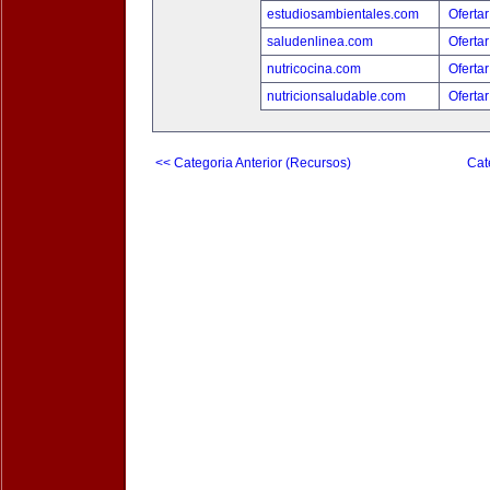
estudiosambientales.com
Ofertar
saludenlinea.com
Ofertar
nutricocina.com
Ofertar
nutricionsaludable.com
Ofertar
<< Categoria Anterior (Recursos)
Cat