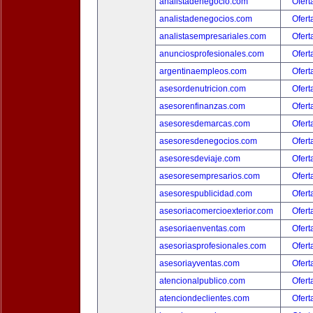
analistadenegocio.com
Ofert
analistadenegocios.com
Ofert
analistasempresariales.com
Ofert
anunciosprofesionales.com
Ofert
argentinaempleos.com
Ofert
asesordenutricion.com
Ofert
asesorenfinanzas.com
Ofert
asesoresdemarcas.com
Ofert
asesoresdenegocios.com
Ofert
asesoresdeviaje.com
Ofert
asesoresempresarios.com
Ofert
asesorespublicidad.com
Ofert
asesoriacomercioexterior.com
Ofert
asesoriaenventas.com
Ofert
asesoriasprofesionales.com
Ofert
asesoriayventas.com
Ofert
atencionalpublico.com
Ofert
atenciondeclientes.com
Ofert