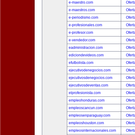
e-maestro.com
Ofert
e-maestros.com
Ofert
e-periodismo.com
Ofert
e-profesionales.com
Ofert
e-profesor.com
Ofert
e-vendedor.com
Ofert
eadministracion.com
Ofert
ediciondevideos.com
Ofert
efutbolista.com
Ofert
ejecutivodenegocios.com
Ofert
ejecutivosdenegocios.com
Ofert
ejecutivosdeventas.com
Ofert
elprofesionista.com
Ofert
empleohonduras.com
Ofert
empleoscancun.com
Ofert
empleosenparaguay.com
Ofert
empleoshouston.com
Ofert
empleosinternacionales.com
Ofert