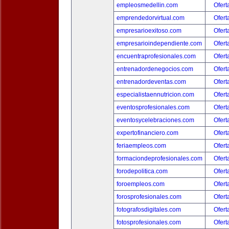
empleosmedellin.com
Ofert
emprendedorvirtual.com
Ofert
empresarioexitoso.com
Ofert
empresarioindependiente.com
Ofert
encuentraprofesionales.com
Ofert
entrenadordenegocios.com
Ofert
entrenadordeventas.com
Ofert
especialistaennutricion.com
Ofert
eventosprofesionales.com
Ofert
eventosycelebraciones.com
Ofert
expertofinanciero.com
Ofert
feriaempleos.com
Ofert
formaciondeprofesionales.com
Ofert
forodepolitica.com
Ofert
foroempleos.com
Ofert
forosprofesionales.com
Ofert
fotografosdigitales.com
Ofert
fotosprofesionales.com
Ofert