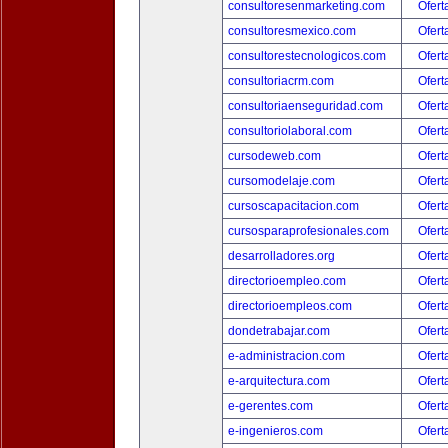
consultoresenmarketing.com
Ofert
consultoresmexico.com
Ofert
consultorestecnologicos.com
Ofert
consultoriacrm.com
Ofert
consultoriaenseguridad.com
Ofert
consultoriolaboral.com
Ofert
cursodeweb.com
Ofert
cursomodelaje.com
Ofert
cursoscapacitacion.com
Ofert
cursosparaprofesionales.com
Ofert
desarrolladores.org
Ofert
directorioempleo.com
Ofert
directorioempleos.com
Ofert
dondetrabajar.com
Ofert
e-administracion.com
Ofert
e-arquitectura.com
Ofert
e-gerentes.com
Ofert
e-ingenieros.com
Ofert