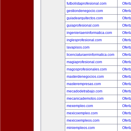
futbolistaprofesional.com
Ofert
gestiondenegocio.com
Ofert
guiadearquitectos.com
Ofert
guiaprofesional.com
Ofert
ingenieriaeninformatica.com
Ofert
inglesprofesional.com
Ofert
lavapisos.com
Ofert
licenciaturaeninformatica.com
Ofert
magiaprofesional.com
Ofert
magosprofesionales.com
Ofert
masterdenegocios.com
Ofert
masterempresas.com
Ofert
mecadodetrabajo.com
Ofert
mecanicademotos.com
Ofert
mexempleo.com
Ofert
mexicoempleo.com
Ofert
mexicoempleos.com
Ofert
miniempleos.com
Ofert