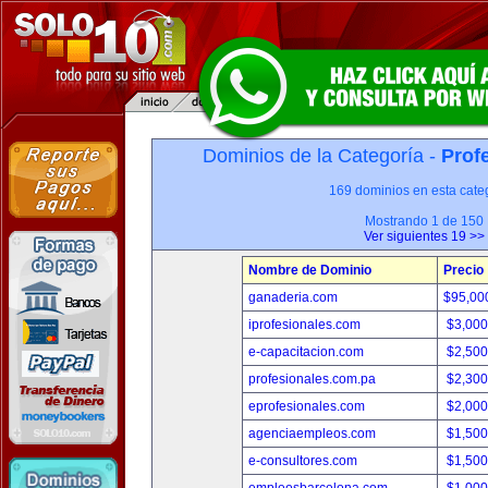
Dominios de la Categoría -
Prof
169 dominios en esta categ
Mostrando 1 de 150
Ver siguientes 19 >>
Nombre de Dominio
Precio
ganaderia.com
$95,00
iprofesionales.com
$3,00
e-capacitacion.com
$2,50
profesionales.com.pa
$2,30
eprofesionales.com
$2,00
agenciaempleos.com
$1,50
e-consultores.com
$1,50