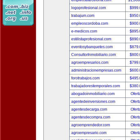
empleosbarcelona.com
$1,00
logoprofesional.com
$999
trabajum.com
$950
empleoscordoba.com
$900
e-medicos.com
$895
estilistaprofesional.com
$890
eventosybanquetes.com
$879
ConsultorInmobiliario.com
$800
agroempresarios.com
$799
administracionempresas.com
$600
forotrabajos.com
$495
trabajadorestemporales.com
$380
abogadoinmobiliario.com
Ofert
agentedeinversiones.com
Ofert
agentesdecarga.com
Ofert
agentesdecompra.com
Ofert
agroemprendedor.com
Ofert
agroempresario.com
Ofert