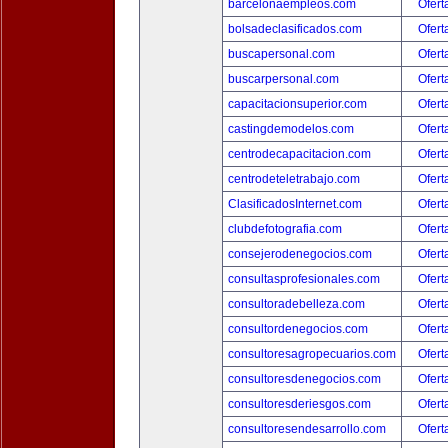
barcelonaempleos.com
Ofert
bolsadeclasificados.com
Ofert
buscapersonal.com
Ofert
buscarpersonal.com
Ofert
capacitacionsuperior.com
Ofert
castingdemodelos.com
Ofert
centrodecapacitacion.com
Ofert
centrodeteletrabajo.com
Ofert
ClasificadosInternet.com
Ofert
clubdefotografia.com
Ofert
consejerodenegocios.com
Ofert
consultasprofesionales.com
Ofert
consultoradebelleza.com
Ofert
consultordenegocios.com
Ofert
consultoresagropecuarios.com
Ofert
consultoresdenegocios.com
Ofert
consultoresderiesgos.com
Ofert
consultoresendesarrollo.com
Ofert