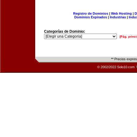
Registro de Dominios
|
Web Hosting
|
D
Dominios Expirados
|
Industrias
|
Indu
Categorías de Dominio:
[Pág. princi
** Precios expre
© 2002/2022 Solo10.com