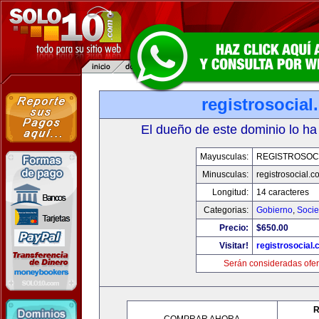
registrosocia
El dueño de este dominio lo ha
Mayusculas:
REGISTROSOC
Minusculas:
registrosocial.c
Longitud:
14 caracteres
Categorias:
Gobierno
,
Soci
Precio:
$650.00
Visitar!
registrosocial
Serán consideradas ofer
R