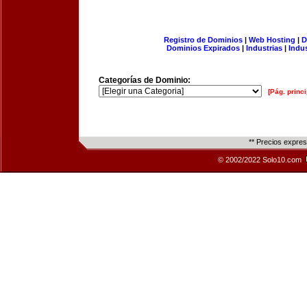
Registro de Dominios
|
Web Hosting
|
D
Dominios Expirados
|
Industrias
|
Indu
Categorías de Dominio:
[Pág. princi
** Precios expre
© 2002/2022 Solo10.com