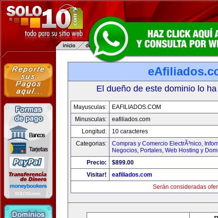
eAfiliados.
El dueño de este dominio lo ha
Mayusculas:
EAFILIADOS.COM
Minusculas:
eafiliados.com
Longitud:
10 caracteres
Categorias:
Compras y Comercio ElectrÃ³nico
,
Info
Negocios
,
Portales
,
Web Hosting y Dom
Precio:
$899.00
Visitar!
eafiliados.com
Serán consideradas ofer