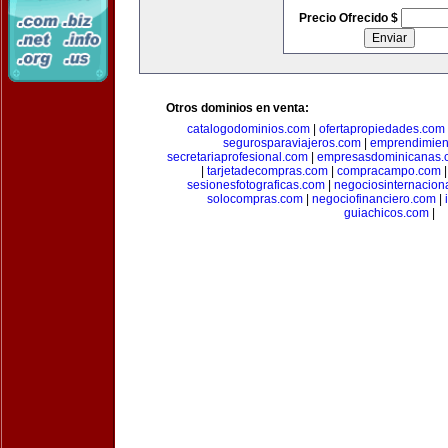
Precio Ofrecido $
Otros dominios en venta:
catalogodominios.com
|
ofertapropiedades.com
segurosparaviajeros.com
|
emprendimient
secretariaprofesional.com
|
empresasdominicanas.
|
tarjetadecompras.com
|
compracampo.com
sesionesfotograficas.com
|
negociosinternacion
solocompras.com
|
negociofinanciero.com
|
guiachicos.com
|