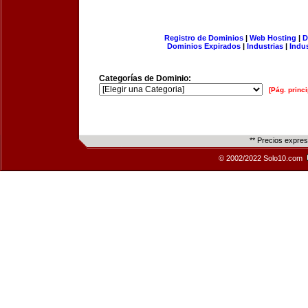
Registro de Dominios
|
Web Hosting
|
D
Dominios Expirados
|
Industrias
|
Indu
Categorías de Dominio:
[Pág. princi
** Precios expre
© 2002/2022 Solo10.com