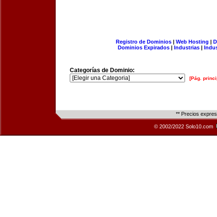
Registro de Dominios
|
Web Hosting
|
D
Dominios Expirados
|
Industrias
|
Indu
Categorías de Dominio:
[Pág. princi
** Precios expre
© 2002/2022 Solo10.com