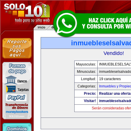
inmuebleselsalva
Vendido!
Mayusculas:
INMUEBLESELSA
Minusculas:
inmuebleselsalvado
Longitud:
19 caracteres
Categorias:
Inmuebles y Propie
Precio:
Realizar una oferta
Visitar!
inmuebleselsalvad
Serán consideradas ofer