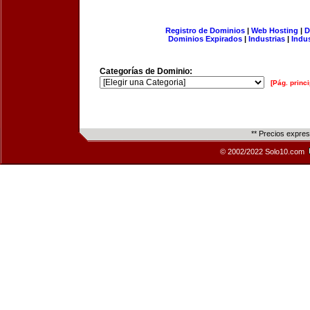
Registro de Dominios
|
Web Hosting
|
D
Dominios Expirados
|
Industrias
|
Indu
Categorías de Dominio:
[Pág. princi
** Precios expre
© 2002/2022 Solo10.com