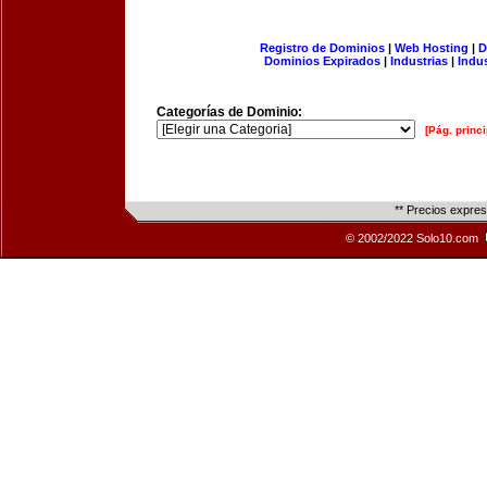
Registro de Dominios
|
Web Hosting
|
D
Dominios Expirados
|
Industrias
|
Indu
Categorías de Dominio:
[Pág. princi
** Precios expre
© 2002/2022 Solo10.com