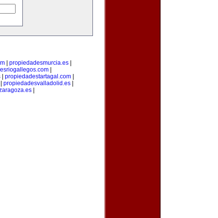
om
|
propiedadesmurcia.es
|
esriogallegos.com
|
s
|
propiedadestartagal.com
|
|
propiedadesvalladolid.es
|
zaragoza.es
|