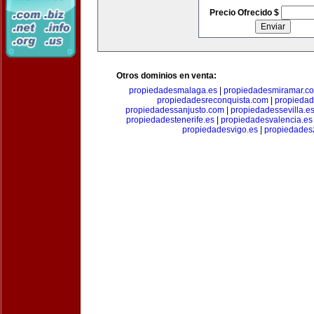
Precio Ofrecido $
Otros dominios en venta:
propiedadesmalaga.es
|
propiedadesmiramar.c
propiedadesreconquista.com
|
propiedad
propiedadessanjusto.com
|
propiedadessevilla.e
propiedadestenerife.es
|
propiedadesvalencia.es
propiedadesvigo.es
|
propiedades