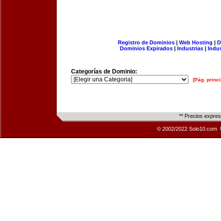
Registro de Dominios
|
Web Hosting
|
D
Dominios Expirados
|
Industrias
|
Indu
Categorías de Dominio:
[Pág. princi
** Precios expre
© 2002/2022 Solo10.com