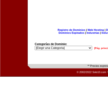
Registro de Dominios
|
Web Hosting
|
D
Dominios Expirados
|
Industrias
|
Indu
Categorías de Dominio:
[Pág. princi
** Precios expre
© 2002/2022 Solo10.com