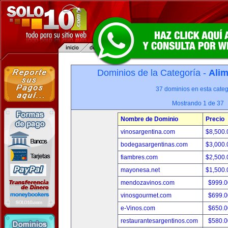
Dominios de la Categoría -
Alim
37 dominios en esta categ
Mostrando 1 de 37
Nombre de Dominio
Precio
vinosargentina.com
$8,500
bodegasargentinas.com
$3,000
fiambres.com
$2,500
mayonesa.net
$1,500
mendozavinos.com
$999.
vinosgourmet.com
$699.
e-Vinos.com
$650.
restaurantesargentinos.com
$580.