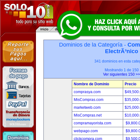
Dominios de la Categoría -
Com
ElectrÃ³nico
341 dominios en esta categ
Mostrando 1 de 150
Ver siguientes 150 >>
Nombre de Dominio
Precio
comprasya.com
$49,500
MisCompras.com
$35,000
marketweb.com
$25,000
MisCompras.net
$10,000
compramayorista.com
$9,800.
webpago.com
$9,800.
clickcompra.com
$9,500.